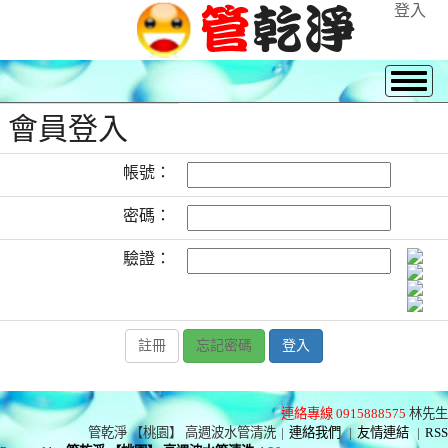
登入
會員登入
帳號：
密碼：
驗證：
註冊
忘記密碼
連絡專線 0915888575
林先生
管乾淨 【桃園】 高週波水管清洗
|
連絡我們
|
友情連結
|
RSS