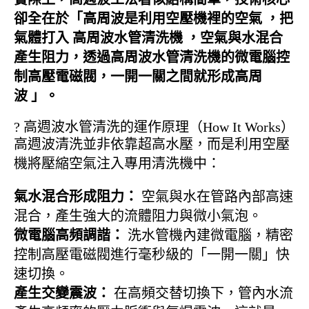
卻全在於「
高周波是利用空壓機裡的空氣 ，把
氣體打入 高周波水管清洗機 ，空氣與水混合
產生阻力，透過高周波水管清洗機的微電腦控
制高壓電磁閥，一開一關之間就形成高周
波
」。
? 高週波水管清洗的運作原理（How It Works）
高週波清洗並非依靠超高水壓，而是利用空壓
機將壓縮空氣注入專用清洗機中：
氣水混合形成阻力：
空氣與水在管路內部高速
混合，產生強大的流體阻力與微小氣泡。
微電腦高頻調諧：
洗水管機內建微電腦，精密
控制高壓電磁閥進行毫秒級的「一開一關」快
速切換。
產生交變震波：
在高頻交替切換下，管內水流