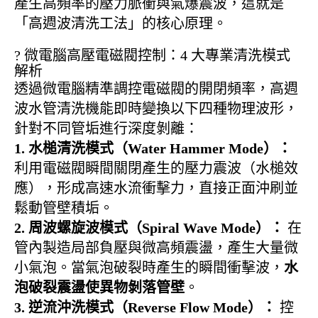
產生高頻率的壓力脈衝與氣爆震波，這就是
「高週波清洗工法」的核心原理。
?️ 微電腦高壓電磁閥控制：4 大專業清洗模式
解析
透過微電腦精準調控電磁閥的開閉頻率，高週
波水管清洗機能即時變換以下四種物理波形，
針對不同管垢進行深度剝離：
1. 水槌清洗模式（Water Hammer Mode）：
利用電磁閥瞬間關閉產生的壓力震波（水槌效
應），形成高速水流衝擊力，直接正面沖刷並
鬆動管壁積垢。
2. 周波螺旋波模式（Spiral Wave Mode）：
在
管內製造局部負壓與微高頻震盪，產生大量微
小氣泡。當氣泡破裂時產生的瞬間衝擊波，
水
泡破裂震盪使異物剝落管壁
。
3. 逆流沖洗模式（Reverse Flow Mode）：
控