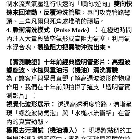
制水流與氣壓進行快速的「順向/逆向」
雙向快
速來回流動，反覆沖洗管壁
，專門攻克管路彎
頭、三角凡爾與死角處堆積的頑垢。
4. 脈衝清洗模式（Pulse Mode）：
在極短時間
內注入大量段續空氣形成高阻力氣塞，利用氣
水混合塊，
製造阻力把異物沖洗出來
。
【實測驗證】十年前經典透明管影片：高週波
螺旋波、水槌與重油污（機油）清洗實驗
為了讓客戶與學員直觀了解高週波波形的物理
作用，我們在十年前即拍攝了這支「透明管實
測影片」：
視覺化波形展示：
透過高透明度管路，清晰呈
現「螺旋波微氣泡」與「水槌水流衝擊」在管
內的真實動態。
極限去污測試（機油灌入）：
現場將黏稠的工