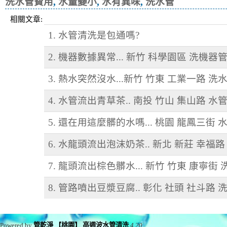
洗水管費用
,
水量變小
,
水有異味
,
洗水管
相關文章:
1. 水管清洗是包通嗎?
2. 機器數據異常... 新竹 科學園區 洗機器
3. 熱水突然沒水...新竹 竹東 工業一路 洗
4. 水管流出青草茶.. 南投 竹山 集山路 水
5. 還在用這麼髒的水嗎... 桃園 龍鳳三街 
6. 水龍頭流出泡沫奶茶.. 新北 新莊 幸福
7. 龍頭流出棕色髒水... 新竹 竹東 康寧街
8. 管路噴出豆漿豆腐.. 彰化 社頭 社斗路 
Powered by
管乾淨 【桃園】 高週波水管清洗
4.20