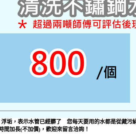
浮垢，表示水管已經髒了 您每天要用的水都是從藏污納
時間加長(不加價)，歡迎來留言洽詢！