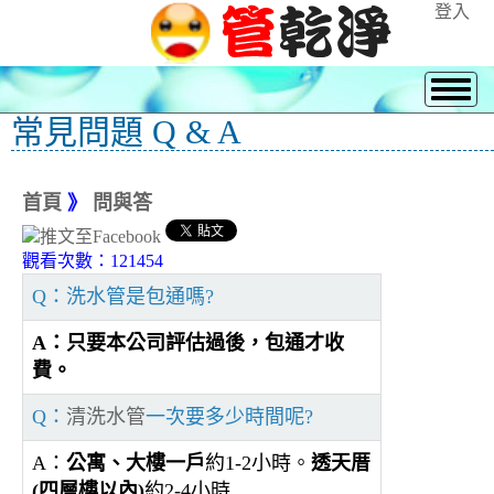
登入
常見問題 Q & A
首頁
》
問與答
觀看次數：121454
Q：洗水管是包通嗎?
A：只要本公司評估過後，包通才收
費。
Q：
清洗水管
一次要多少時間呢?
A：
公寓、大樓一戶
約1-2小時。
透天厝
(四層樓以內)
約2-4小時