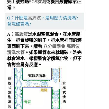
完工後通過
SGS檢測
或機台數據顯示正
常。
Q：什麼是
高周波
，是用壓力清洗嗎?
會洗破管嗎?
A：
高週波
是水跟空氣混合，在水管產
生一把會旋轉的刷子，把水管裡面的髒
東西刷下來，請看
八分鐘學會 高週波
清洗水管
。如果鐵管本來就鏽破，洗完
就會滲水，檸檬酸會溶解氧化物，但不
會對金屬有反應。