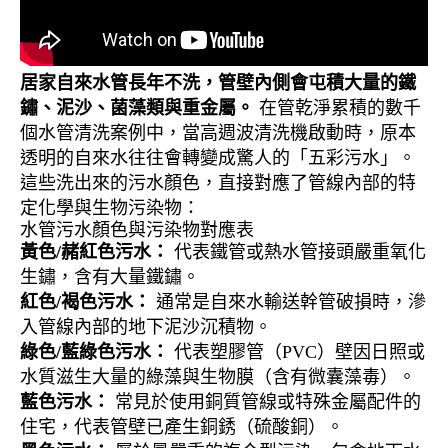
居家自來水管長年不洗，管壁內側會屯積大量的鐵
鏽、泥沙、菌藻類與重金屬。
在管乾淨累積的數千
個水管清洗案例中，當高週波清洗機啟動時，原本
透明的自來水往往會轉變成驚人的「五彩污水」。
這些洗出來的污水顏色，直接對應了管線內部的特
定化學與生物污染物：
水管污水顏色與污染物對應表
黃色/赭紅色污水：
代表鐵管或熱水管接頭嚴重氧化
生鏽，含有大量鐵鏽。
紅色/褐色污水：
通常是自來水輸送幹管破損時，滲
入管線內部的地下泥沙沉積物。
綠色/藍綠色污水：
代表塑膠管（PVC）壁因日照或
水質滋生大量的綠藻與生物膜（含有微囊藻毒）。
藍色污水：
常見於使用銅質管線或特殊金屬配件的
住宅，代表管壁已產生銅銹（硫酸銅）。