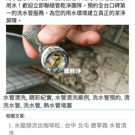
用水！歡迎立即聯絡管乾淨團隊，預約全台口碑第
一的洗水管服務，為您的用水環境建立真正的潔淨
屏障。
水管清洗
,
精彩紀實
,
水管清洗案例
,
洗水管預約
,
清
洗水管
,
洗水管
,
熱水管堵塞
相關文章:
1. 水龍頭流出咖啡粒.. 台中 北屯 遼寧路 水管清
洗