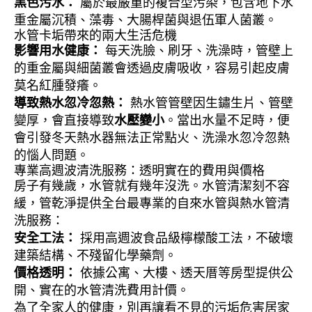
黑色污水：
屬於最嚴重的複合型污染，包含地下水
重金屬沉積、藻毒、大腸桿菌與退伍軍人菌叢。
水管卡垢帶來的兩大生活危機
影響用水健康：
每天洗臉、刷牙、洗澡時，管壁上
的重金屬與細菌叢會透過皮膚吸收，容易引起皮膚
莫名紅腫發癢。
導致熱水忽冷忽熱：
熱水管管壁因生鏽生片、管壁
變厚，會直接導致
水壓變小
。當出水量不足時，便
會引發冬天熱水器無法正常點火、洗澡水忽冷忽熱
的惱人問題。
專業高週波清洗服務：透明實在的費用與價格
房子有幾歲，水管就有幾年沒洗。水管清潔刻不容
緩，管乾淨提供全台最專業的自來水管與熱水管清
洗服務：
安全工法：
採用高週波食品級檸檬酸工法，不破壞
建築結構、不殘留化學藥劑。
價格透明：
依據公寓、大樓、透天厝等房型提供公
開、實在的水管清洗費用計價。
為了全家人的健康，別再讓看不見的污垢危害居家