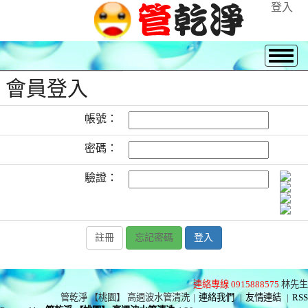
登入
會員登入
帳號：
密碼：
驗證：
註冊
忘記密碼
連絡專線 0915888575
林先生
管乾淨 【桃園】 高週波水管清洗
|
連絡我們
|
友情連結
|
RSS