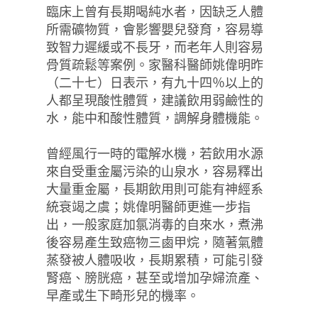
臨床上曾有長期喝純水者，因缺乏人體
所需礦物質，會影響嬰兒發育，容易導
致智力遲緩或不長牙，而老年人則容易
骨質疏鬆等案例。家醫科醫師姚偉明昨
（二十七）日表示，有九十四％以上的
人都呈現酸性體質，建議飲用弱鹼性的
水，能中和酸性體質，調解身體機能。
曾經風行一時的電解水機，若飲用水源
來自受重金屬污染的山泉水，容易釋出
大量重金屬，長期飲用則可能有神經系
統衰竭之虞；姚偉明醫師更進一步指
出，一般家庭加氯消毒的自來水，煮沸
後容易產生致癌物三鹵甲烷，隨著氣體
蒸發被人體吸收，長期累積，可能引發
腎癌、膀胱癌，甚至或增加孕婦流產、
早產或生下畸形兒的機率。