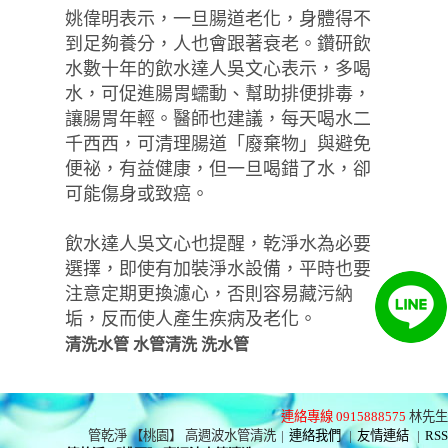
姚偉明表示，一旦腸道老化，身體得不
到足夠養分，人也會跟著衰老。鑽研飲
水數十年的飲水達人吳文心表示，多喝
水，可促進腸胃蠕動、幫助排便排毒，
讓腸胃年輕。醫師也建議，每天喝水二
千西西，可清理腸道「廢棄物」與避免
便祕，有益健康，但一旦喝錯了水，卻
可能傷身或致癌。
飲水達人吳文心也提醒，乾淨水為必要
選擇，即使有加裝淨水設備，平時也要
注意定期更換濾心，否則容易藏污納
垢，反而使人產生疾病及老化。
清洗水管 水管清洗 洗水管
連絡專線 0915888575
林先生
管乾淨 【桃園】 高週波水管清洗
|
連絡我們
|
友情連結
|
RSS