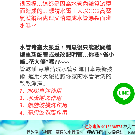
很困擾
…
這都是因為水管內雜質淤積
而造成的...
想請水電工人以
CO2
高壓
氣體鋼瓶處理又怕造成水管爆裂而滲
水嗎
??
水管堵塞太嚴重，到最後只能敲開牆
壁重新配管或是改配明管…你要”省小
條..花大條”嗎??~~~
管乾淨 專業清洗水管引進日本最新技
術
..
運用
4
大絕招將你家的水管清洗的
乾乾淨淨
..
1.
水槌直沖作用
2.
水流逆洗作用
3.
螺旋波橫洗作用
4.
高周波剝離作用
連絡專線 0915888575
林先生
管乾淨 【桃園】 高週波水管清洗
|
連絡我們
|
友情連結
|
RSS