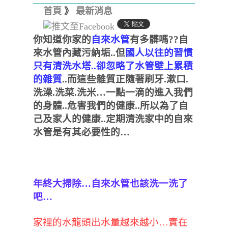
首頁
》
最新消息
你知道你家的
自來水管
有多髒嗎
??
自
來水管內
藏污納垢
..
但
國人以往的習慣
只有清洗水塔
..
卻忽略了水管壁上累積
的雜質
..
而這些雜質正隨著刷牙
.
漱口
.
洗澡
.
洗菜
.
洗米
…
一點一滴的進入我們
的身體
..
危害我們的健康
..
所以為了自
己及家人的健康
..
定期清洗家中的自來
水管是有其必要性的
…
年終大掃除…自來水管也該洗一洗了
吧…
家裡的水龍頭出水量越來越小
…
實在