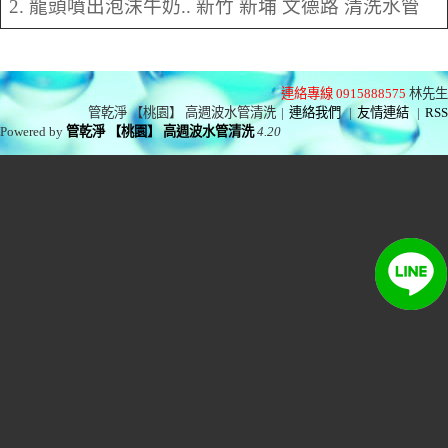
2. 龍頭噴出泡沫牛奶.. 新竹 新埔 文德路 清洗水管
連絡專線 0915888575
林先生
管乾淨 【桃園】 高週波水管清洗
|
連絡我們
|
友情連結
|
RSS
Powered by
管乾淨 【桃園】 高週波水管清洗
4.20