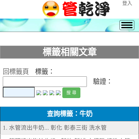
登入
標籤相關文章
回標籤頁
標籤：
驗證：
查詢標籤：牛奶
1. 水管流出牛奶... 彰化 彰泰三街 洗水管