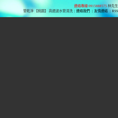
連絡專線 0915888575
林先生
管乾淨 【桃園】 高週波水管清洗
|
連絡我們
|
友情連結
|
RSS