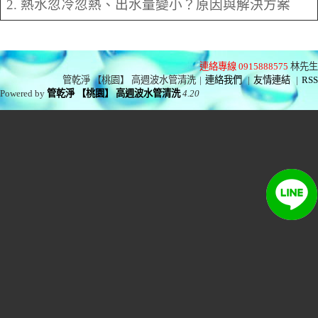
2. 熱水忽冷忽熱、出水量變小？原因與解決方案
連絡專線 0915888575
林先生
管乾淨 【桃園】 高週波水管清洗
|
連絡我們
|
友情連結
|
RSS
Powered by
管乾淨 【桃園】 高週波水管清洗
4.20