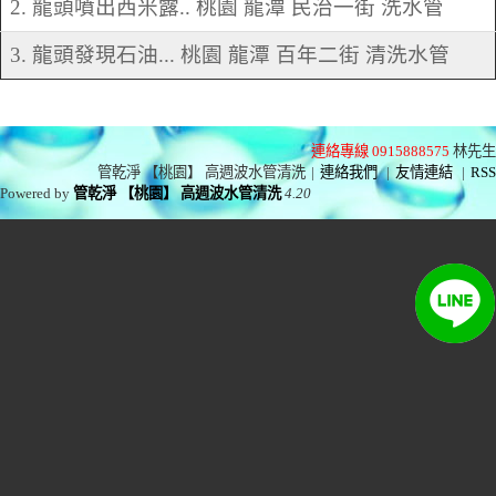
2. 龍頭噴出西米露.. 桃園 龍潭 民治一街 洗水管
3. 龍頭發現石油... 桃園 龍潭 百年二街 清洗水管
連絡專線 0915888575
林先生
管乾淨 【桃園】 高週波水管清洗
|
連絡我們
|
友情連結
|
RSS
Powered by
管乾淨 【桃園】 高週波水管清洗
4.20