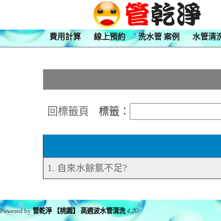
費用計算
線上預約
洗水管 案例
水管清
回標籤頁
標籤：
1. 自來水餘氯不足?
Powered by
管乾淨 【桃園】 高週波水管清洗
4.20