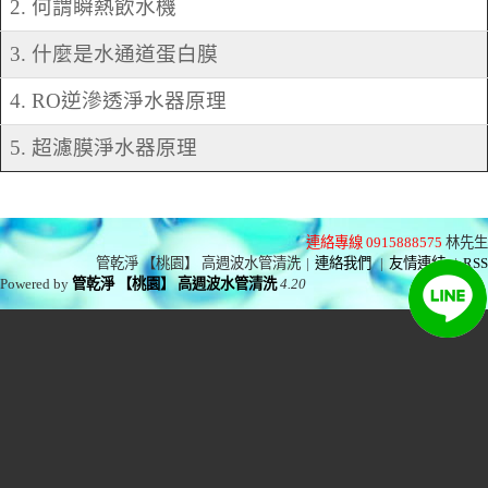
2. 何謂瞬熱飲水機
3. 什麼是水通道蛋白膜
4. RO逆滲透淨水器原理
5. 超濾膜淨水器原理
連絡專線 0915888575
林先生
管乾淨 【桃園】 高週波水管清洗
|
連絡我們
|
友情連結
|
RSS
Powered by
管乾淨 【桃園】 高週波水管清洗
4.20