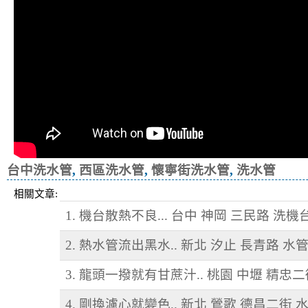
台中洗水管
,
西區洗水管
,
懷寧街洗水管
,
洗水管
相關文章:
1. 機台散熱不良... 台中 神岡 三民路 洗
2. 熱水管流出黑水.. 新北 汐止 長青路 水
3. 龍頭一撥就有甘蔗汁.. 桃園 中壢 精忠
4. 剛換濾心就變色.. 新北 鶯歌 德昌二街 