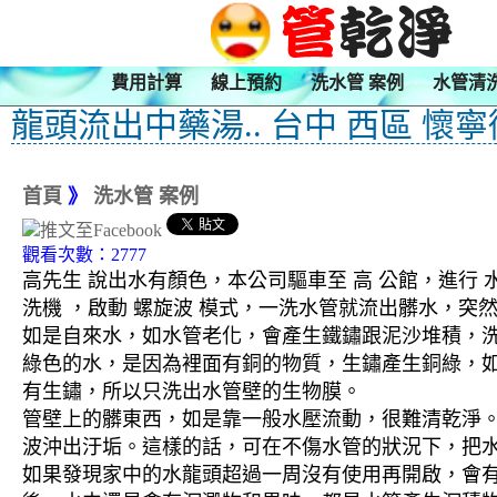
費用計算
線上預約
洗水管 案例
水管清
龍頭流出中藥湯.. 台中 西區 懷寧
首頁
》
洗水管 案例
觀看次數：2777
高先生 說出水有顏色，本公司驅車至 高 公館，進行 
洗機 ，啟動 螺旋波 模式，一洗水管就流出髒水，
如是自來水，如水管老化，會產生鐵鏽跟泥沙堆積，
綠色的水，是因為裡面有銅的物質，生鏽產生銅綠，
有生鏽，所以只洗出水管壁的生物膜。
管壁上的髒東西，如是靠一般水壓流動，很難清乾淨。 
波沖出汙垢。這樣的話，可在不傷水管的狀況下，把
如果發現家中的水龍頭超過一周沒有使用再開啟，會