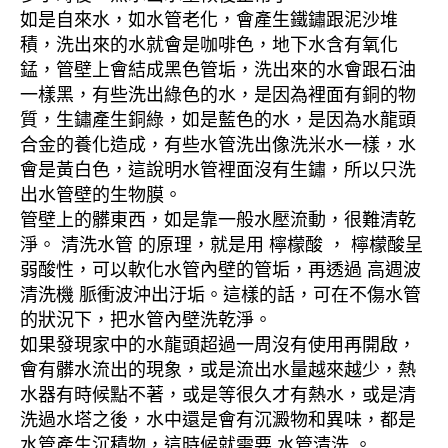
如是自來水，如水管老化，會產生鐵鏽跟泥沙堆
積，洗出來的水就會是咖啡色，地下水含有氧化
錳，管壁上會結成黑色管垢，洗出來的水會跟石油
一樣黑，有些洗出綠色的水，是因為裡面有銅的物
質，生鏽產生銅綠，如是藍色的水，是因為水龍頭
合金的養化造成，有些水管洗出像洗米水一樣，水
會是黃白色，這說明水管裡面沒有生鏽，所以只洗
出水管壁的生物膜。
管壁上的髒東西，如是靠一般水壓流動，很難清乾
淨。 清洗水管 的原理，就是用 檸檬酸 ， 檸檬酸呈
弱酸性，可以軟化水管內壁的管垢，再透過 高週波
清洗機 脈衝波沖出汙垢。這樣的話，可在不傷水管
的狀況下，把水管內壁洗乾淨。
如果發現家中的水龍頭超過一周沒有使用再開啟，
會有髒水流出的現象，或是流出水量越來越少，熱
水器有時候點不著，或是等很久才有熱水，或是清
洗過水塔之後，水中還是會有沉澱物和異味，都是
水管產生沉積物，這時候就需要 水管清洗 。