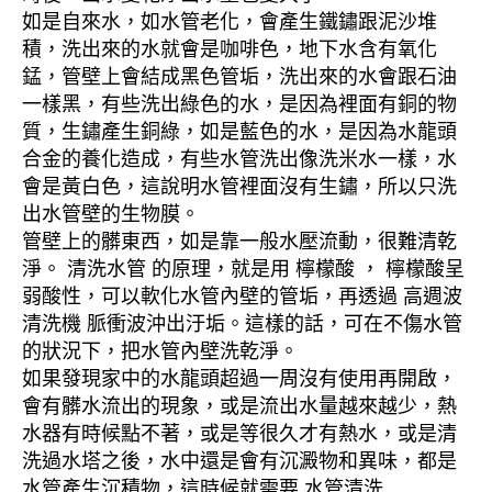
如是自來水，如水管老化，會產生鐵鏽跟泥沙堆
積，洗出來的水就會是咖啡色，地下水含有氧化
錳，管壁上會結成黑色管垢，洗出來的水會跟石油
一樣黑，有些洗出綠色的水，是因為裡面有銅的物
質，生鏽產生銅綠，如是藍色的水，是因為水龍頭
合金的養化造成，有些水管洗出像洗米水一樣，水
會是黃白色，這說明水管裡面沒有生鏽，所以只洗
出水管壁的生物膜。
管壁上的髒東西，如是靠一般水壓流動，很難清乾
淨。 清洗水管 的原理，就是用 檸檬酸 ， 檸檬酸呈
弱酸性，可以軟化水管內壁的管垢，再透過 高週波
清洗機 脈衝波沖出汙垢。這樣的話，可在不傷水管
的狀況下，把水管內壁洗乾淨。
如果發現家中的水龍頭超過一周沒有使用再開啟，
會有髒水流出的現象，或是流出水量越來越少，熱
水器有時候點不著，或是等很久才有熱水，或是清
洗過水塔之後，水中還是會有沉澱物和異味，都是
水管產生沉積物，這時候就需要 水管清洗