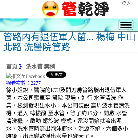
登入
管路內有退伍軍人菌... 楊梅 中山
北路 洗醫院管路
首頁
》
洗水管 案例
觀看次數：2277
徐小姐說，醫院的ICU及開刀房管路驗出退伍軍人
菌，本公司驅車至 醫院 現場，進行 水管清洗 作
業，檢測發現出水小，本公司裝設 高周波水管清洗
機，灌入 檸檬酸 至水管，等了約15分，開啟 水管
清洗機 ，啟動 螺旋波 模式，還沒開始就流出泥
水，洗水管時流出泡沫髒水，源源不絕，六個多小
時後，出水變乾淨出水量也變大了。