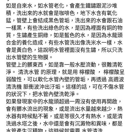
如是自來水，如水管老化，會產生鐵鏽跟泥沙堆
積，洗出來的水就會是咖啡色，地下水含有氧化
錳，管壁上會結成黑色管垢，洗出來的水會跟石油
一樣黑，有些洗出綠色的水，是因為裡面有銅的物
質，生鏽產生銅綠，如是藍色的水，是因為水龍頭
合金的養化造成，有些水管洗出像洗米水一樣，水
會是黃白色，這說明水管裡面沒有生鏽，所以只洗
出水管壁的生物膜。
管壁上的髒東西，如是靠一般水壓流動，很難清乾
淨。 清洗水管 的原理，就是用 檸檬酸 ， 檸檬酸呈
弱酸性，可以軟化水管內壁的管垢，再透過 高週波
清洗機 脈衝波沖出汙垢。這樣的話，可在不傷水管
的狀況下，把水管內壁洗乾淨。
如果發現家中的水龍頭超過一周沒有使用再開啟，
會有髒水流出的現象，或是流出水量越來越少，熱
水器有時候點不著，或是等很久才有熱水，或是清
洗過水塔之後，水中還是會有沉澱物和異味，都是
水管產生沉積物，這時候就需要 水管清洗