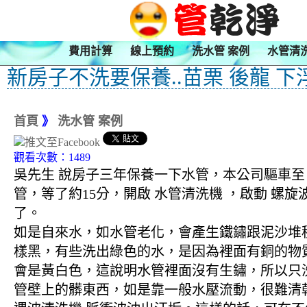
費用計算
線上預約
洗水管 案例
水管清
新房子不洗要保養..苗栗 後龍 下
首頁
》
洗水管 案例
觀看次數：1489
吳先生 說房子三年保養一下水管，本公司驅車至 
管，等了約15分，開啟 水管清洗機 ，啟動 
了。
如是自來水，如水管老化，會產生鐵鏽跟泥沙堆
樣黑，有些洗出綠色的水，是因為裡面有銅的物
會是黃白色，這說明水管裡面沒有生鏽，所以只
管壁上的髒東西，如是靠一般水壓流動，很難清乾