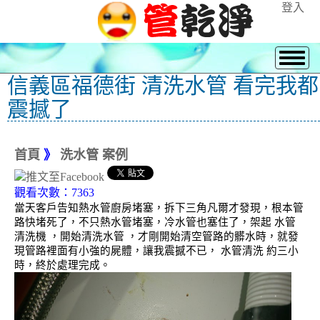
登入
信義區福德街 清洗水管 看完我都
震撼了
首頁
》
洗水管 案例
觀看次數：7363
當天客戶告知熱水管廚房堵塞，拆下三角凡爾才發現，根本管
路快堵死了，不只熱水管堵塞，冷水管也塞住了，架起 水管
清洗機 ，開始清洗水管 ，才剛開始清空管路的髒水時，就發
現管路裡面有小強的屍體，讓我震撼不已， 水管清洗 約三小
時，終於處理完成。