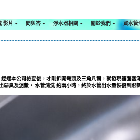
洗 影片
問與答
淨水器相關
關於我們
買水管
，經過本公司檢查後，才剛拆開彎頭及三角凡爾，就發現裡面塞
頭冒出惡臭及泥漿， 水管清洗 約兩小時，終於水管出水量恢復到跟