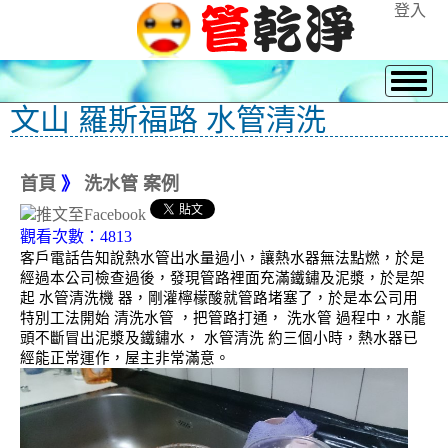
登入
文山 羅斯福路 水管清洗
首頁
》
洗水管 案例
觀看次數：4813
客戶電話告知說熱水管出水量過小，讓熱水器無法點燃，於是
經過本公司檢查過後，發現管路裡面充滿鐵鏽及泥漿，於是架
起 水管清洗機 器，剛灌檸檬酸就管路堵塞了，於是本公司用
特別工法開始 清洗水管 ，把管路打通， 洗水管 過程中，水龍
頭不斷冒出泥漿及鐵鏽水， 水管清洗 約三個小時，熱水器已
經能正常運作，屋主非常滿意。