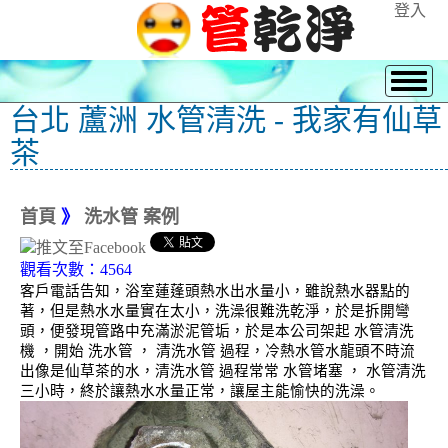
登入
台北 蘆洲 水管清洗 - 我家有仙草
茶
首頁
》
洗水管 案例
觀看次數：4564
客戶電話告知，浴室蓮蓬頭熱水出水量小，雖說熱水器點的
著，但是熱水水量實在太小，洗澡很難洗乾淨，於是拆開彎
頭，便發現管路中充滿淤泥管垢，於是本公司架起 水管清洗
機 ，開始 洗水管 ， 清洗水管 過程，冷熱水管水龍頭不時流
出像是仙草茶的水，清洗水管 過程常常 水管堵塞 ， 水管清洗
三小時，終於讓熱水水量正常，讓屋主能愉快的洗澡。