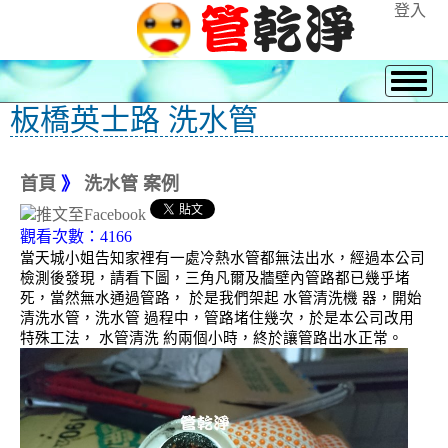
登入
板橋英士路 洗水管
首頁
》
洗水管 案例
觀看次數：4166
當天城小姐告知家裡有一處冷熱水管都無法出水，經過本公司
檢測後發現，請看下圖，三角凡爾及牆壁內管路都已幾乎堵
死，當然無水通過管路， 於是我們架起 水管清洗機 器，開始
清洗水管，洗水管 過程中，管路堵住幾次，於是本公司改用
特殊工法， 水管清洗 約兩個小時，終於讓管路出水正常。