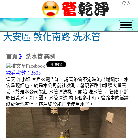
登入
大安區 敦化南路 洗水管
首頁
》
洗水管 案例
觀看次數：3693
當天 許小姐 客戶來電告知，說管路會不定時流出鐵鏽水，水
會呈現紅色，於是本公司前往檢測，發現管路中堆積大量管
垢，於是本公司架起 水管清洗機 ，開始 洗水管 ， 管路不斷
噴出黃水，如下圖， 水管清洗 約兩個多小時，管路中的鐵鏽
終於清洗乾淨，客戶終於能正常使用水了。