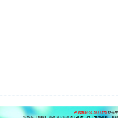
連絡專線 0915888575
林先生
管乾淨 【桃園】 高週波水管清洗
|
連絡我們
|
友情連結
|
RSS