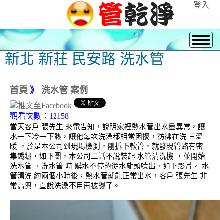
登入
新北 新莊 民安路 洗水管
首頁
》
洗水管 案例
觀看次數：12158
當天客戶 張先生 來電告知，說明家裡熱水管出水量異常，讓
水一下冷一下熱，讓他每次洗澡都相當困擾，彷彿在洗 三溫
暖 ，於是本公司到現場檢測，剛拆下軟管，就發現管路有密
集鐵鏽，如下圖，本公司二話不說裝起 水管清洗機 ，並開始
洗水管 ，洗水管 時 髒水不停的從水龍頭噴出，如下影片， 水
管清洗 約兩個小時後，熱水管就能正常出水，客戶 張先生 非
常高興，直說洗澡不用再被燙了。