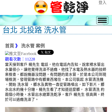
登入
台北 北投路 洗水管
首頁
》
洗水管 案例
觀看次數：11228
當天接到客戶 楊先生 電話，他在電話內告知，說家裡水管出
水量很小，讓他覺得洗澡不過癮，他找了水電及熱水器的技師
來檢查，都說機器沒問題，有問題的是水管，於是本公司到現
場檢測，發現管路中有髒東西堵住，本公司裝起 水管清洗機
，開始 洗水管 ，髒水及異物一直從管路噴出，如下影片，髒
水出水約幾十分鐘，楊先生看了才知道這麼髒， 水管清洗 約
兩個小時後，水管出水總算洗乾淨，客戶 楊先生 很高興，終
於可以過癮洗澡了。