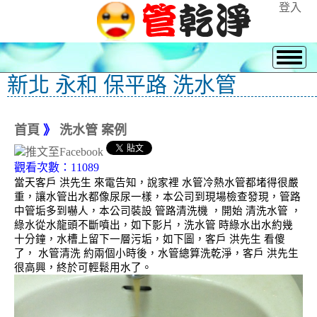
登入
新北 永和 保平路 洗水管
首頁
》
洗水管 案例
觀看次數：11089
當天客戶 洪先生 來電告知，說家裡 水管冷熱水管都堵得很嚴
重，讓水管出水都像尿尿一樣，本公司到現場檢查發現，管路
中管垢多到嚇人，本公司裝設 管路清洗機 ，開始 清洗水管 ，
綠水從水龍頭不斷噴出，如下影片，洗水管 時綠水出水約幾
十分鐘，水槽上留下一層污垢，如下圖，客戶 洪先生 看傻
了， 水管清洗 約兩個小時後，水管總算洗乾淨，客戶 洪先生
很高興，終於可輕鬆用水了。