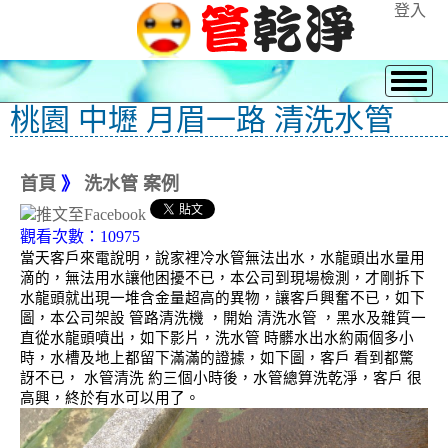
登入
桃園 中壢 月眉一路 清洗水管
首頁
》
洗水管 案例
觀看次數：10975
當天客戶來電說明，說家裡冷水管無法出水，水龍頭出水量用
滴的，無法用水讓他困擾不已，本公司到現場檢測，才剛拆下
水龍頭就出現一堆含金量超高的異物，讓客戶興奮不已，如下
圖，本公司架設 管路清洗機 ，開始 清洗水管 ，黑水及雜質一
直從水龍頭噴出，如下影片，洗水管 時髒水出水約兩個多小
時，水槽及地上都留下滿滿的證據，如下圖，客戶 看到都驚
訝不已， 水管清洗 約三個小時後，水管總算洗乾淨，客戶 很
高興，終於有水可以用了。