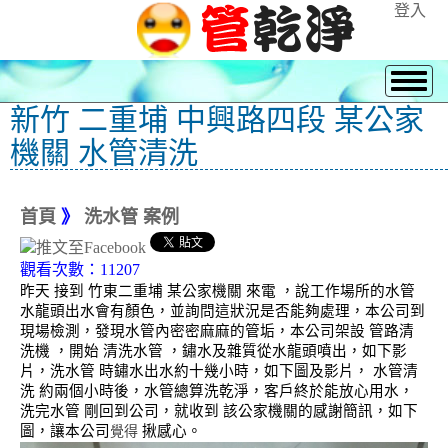
登入
新竹 二重埔 中興路四段 某公家
機關 水管清洗
首頁
》
洗水管 案例
觀看次數：11207
昨天 接到 竹東二重埔 某公家機關 來電 ，說工作場所的水管
水龍頭出水會有顏色，並詢問這狀況是否能夠處理，本公司到
現場檢測，發現水管內密密麻麻的管垢，本公司架設 管路清
洗機 ，開始 清洗水管 ，鏽水及雜質從水龍頭噴出，如下影
片，洗水管 時鏽水出水約十幾小時，如下圖及影片， 水管清
洗 約兩個小時後，水管總算洗乾淨，客戶終於能放心用水，
洗完水管 剛回到公司，就收到 該公家機關的感謝簡訊，如下
圖，讓本公司
揪感心。
覺得