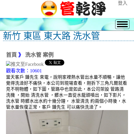
登入
新竹 東區 東大路 洗水管
首頁
》
洗水管 案例
觀看次數：10601
當天客戶 鍾先生 來電，說明家裡熱水管出水量不順暢，讓他
覺得洗澡好不痛快，本公司到現場查看，剛拆下三角凡爾就看
見不明物體，如下圖，管路中也是如此，本公司架設 管路清
洗機 ，開始 清洗水管 ，髒水一直從水龍頭噴出，如下影片，
洗水管 時髒水出水約十幾分鐘， 水管清洗 約兩個小時後，水
管水量恢復正常，客戶 鍾先生 可以痛快洗澡了。