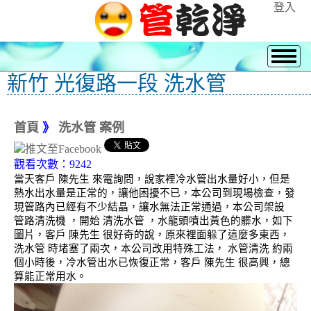
登入
新竹 光復路一段 洗水管
首頁
》
洗水管 案例
觀看次數：9242
當天客戶 陳先生 來電詢問，說家裡冷水管出水量好小，但是
熱水出水量是正常的，讓他困擾不已，本公司到現場檢查，發
現管路內已經有不少結晶，讓水無法正常通過，本公司架設
管路清洗機 ，開始 清洗水管 ，水龍頭噴出黃色的髒水，如下
圖片，客戶 陳先生 很好奇的說，原來裡面躲了這麼多東西，
洗水管 時堵塞了兩次，本公司改用特殊工法， 水管清洗 約兩
個小時後，冷水管出水已恢復正常，客戶 陳先生 很高興，總
算能正常用水。