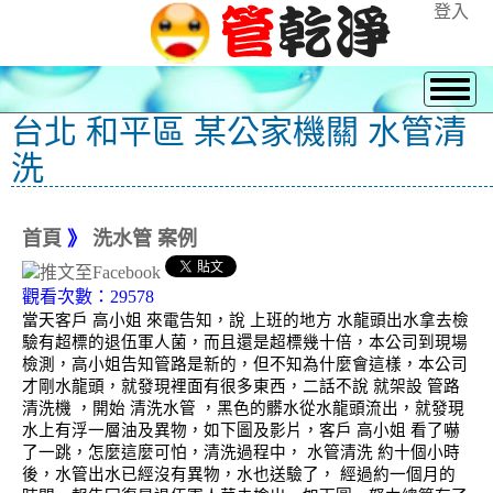
登入
台北 和平區 某公家機關 水管清
洗
首頁
》
洗水管 案例
觀看次數：29578
當天客戶 高小姐 來電告知，說 上班的地方 水龍頭出水拿去檢
驗有超標的退伍軍人菌，而且還是超標幾十倍，本公司到現場
檢測，高小姐告知管路是新的，但不知為什麼會這樣，本公司
才剛水龍頭，就發現裡面有很多東西，二話不說 就架設 管路
清洗機 ，開始 清洗水管 ，黑色的髒水從水龍頭流出，就發現
水上有浮一層油及異物，如下圖及影片，客戶 高小姐 看了嚇
了一跳，怎麼這麼可怕，清洗過程中， 水管清洗 約十個小時
後，水管出水已經沒有異物，水也送驗了， 經過約一個月的