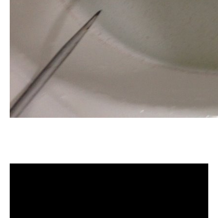
清洗水管, 水管清洗, 洗水管, 熱水管
堵塞, 熱水忽冷忽熱, 洗管路