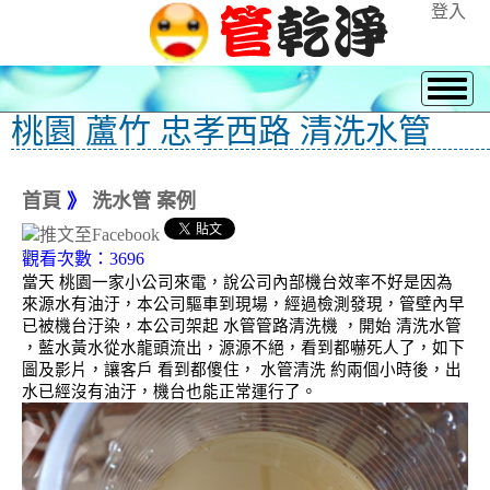
登入
桃園 蘆竹 忠孝西路 清洗水管
首頁
》
洗水管 案例
觀看次數：3696
當天 桃園一家小公司來電，說公司內部機台效率不好是因為
來源水有油汙，本公司驅車到現場，經過檢測發現，管壁內早
已被機台汙染，本公司架起 水管管路清洗機 ，開始 清洗水管
，藍水黃水從水龍頭流出，源源不絕，看到都嚇死人了，如下
圖及影片，讓客戶 看到都傻住， 水管清洗 約兩個小時後，出
水已經沒有油汙，機台也能正常運行了。