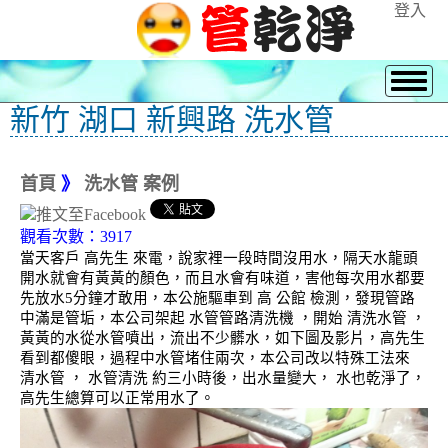
登入
新竹 湖口 新興路 洗水管
首頁
》
洗水管 案例
觀看次數：3917
當天客戶 高先生 來電，說家裡一段時間沒用水，隔天水龍頭
開水就會有黃黃的顏色，而且水會有味道，害他每次用水都要
先放水5分鐘才敢用，本公施驅車到 高 公館 檢測，發現管路
中滿是管垢，本公司架起 水管管路清洗機 ，開始 清洗水管 ，
黃黃的水從水管噴出，流出不少髒水，如下圖及影片，高先生
看到都傻眼，過程中水管堵住兩次，本公司改以特殊工法來
清水管 ， 水管清洗 約三小時後，出水量變大， 水也乾淨了，
高先生總算可以正常用水了。