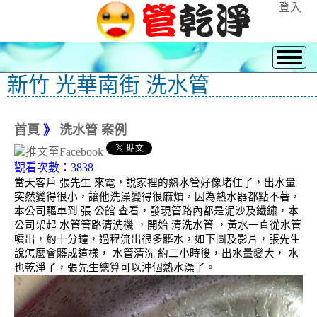
登入
新竹 光華南街 洗水管
首頁
》
洗水管 案例
觀看次數：3838
當天客戶 張先生 來電，說家裡的熱水管好像堵住了，出水量
突然變得很小，讓他洗澡變得很麻煩，因為熱水器都點不著，
本公司驅車到 張 公館 查看，發現管路內都是泥沙及鐵鏽，本
公司架起 水管管路清洗機 ，開始 清洗水管 ，黃水一直從水管
噴出，約十分鐘，過程流出很多髒水，如下圖及影片，張先生
說怎麼會髒成這樣， 水管清洗 約二小時後，出水量變大， 水
也乾淨了，張先生總算可以沖個熱水澡了。