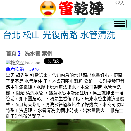
登入
台北 松山 光復南路 水管清洗
首頁
》
洗水管 案例
觀看次數：3976
當天 賴先生 打電話來，告知廚房的水龍頭出水量好小，便問
了是不是 水管堵住 了，本公司驅車到賴 公館 ，檢測後發現管
路中生滿鐵鏽，水壓小讓水無法出水，本公司架起 水管清洗
機 ，開始 清洗水管 ，鐵鏽水從水龍頭狂噴，馬上就掉出一堆
管垢，如下圖及影片，賴先生看傻了眼，原來水管生鏽這麼嚴
重，而且每天都用，清洗水管過程堵住了好幾次，本公司改以
特殊工法處理， 水管清洗 約兩小時後，出水量變大， 賴先生
能正常洗碗洗菜了。