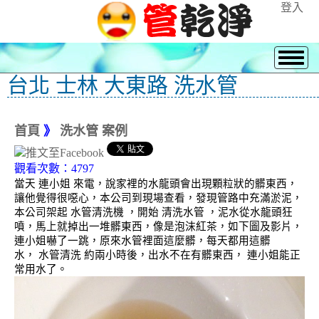
登入
台北 士林 大東路 洗水管
首頁
》
洗水管 案例
觀看次數：4797
當天 連小姐 來電，說家裡的水龍頭會出現顆粒狀的髒東西，
讓他覺得很噁心，本公司到現場查看，發現管路中充滿淤泥，
本公司架起 水管清洗機 ，開始 清洗水管 ，泥水從水龍頭狂
噴，馬上就掉出一堆髒東西，像是泡沫紅茶，如下圖及影片，
連小姐嚇了一跳，原來水管裡面這麼髒，每天都用這髒
水， 水管清洗 約兩小時後，出水不在有髒東西， 連小姐能正
常用水了。