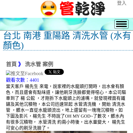
登入
台北 南港 重陽路 清洗水管 (水有
顏色)
首頁
》
洗水管 案例
觀看次數：4401
當天客戶 楊先生 來電，說家裡的水龍頭打開時，出水會有顏
色，而且還會有點味道，讓他刷牙洗臉都覺得噁心，本公司驅
車到了 楊 公館 ，才剛拆下水龍頭上的濾嘴，就發現裡面有鐵
鏽及其他沉積物，本公司迅速架起 水管清洗機 ，開始 清洗水
管 ，髒水一直從水龍頭流出，地上還留有一塊塊沉積物，如
下圖及影片，楊先生 不時說了OH MY GOD~了數次，髒水內
有很多沉積物， 水管清洗 約兩小時後，出水量變大， 楊先生
可安心的刷牙洗臉了。