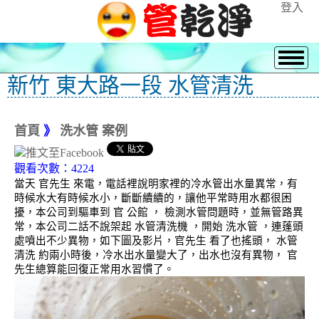
登入
新竹 東大路一段 水管清洗
首頁
》
洗水管 案例
觀看次數：4224
當天 官先生 來電，電話裡說明家裡的冷水管出水量異常，有
時候水大有時候水小，斷斷續續的，讓他平常時用水都很困
擾，本公司到驅車到 官 公館 ， 檢測水管問題時，並無管路異
常，本公司二話不說架起 水管清洗機 ，開始 洗水管 ，連蓬頭
處噴出不少異物，如下圖及影片，官先生 看了也搖頭， 水管
清洗 約兩小時後，冷水出水量變大了，出水也沒有異物， 官
先生總算能回復正常用水習慣了。