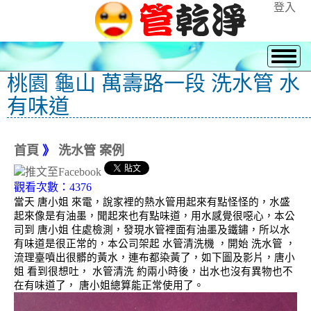
登入
桃園 龜山 萬壽路一段 洗水管 水
有味道
首頁
》
洗水管 案例
觀看次數：4376
當天 唐小姐 來電，說家裡的熱水管用起來有點怪怪的，水盛
起來像是有油墨，聞起來也有點味道，用水感覺很噁心，本公
司到 唐小姐 住處檢測，發現水管裡面有油墨及鐵鏽，所以水
有味道是很正常的，本公司架起 水管清洗機 ，開始 洗水管 ，
流理臺噴出很髒的黃水，連布都染黃了，如下圖及影片，唐小
姐 看到很想吐， 水管清洗 約兩小時後，出水也沒有異物也不
在有味道了， 唐小姐總算能正常使用了。