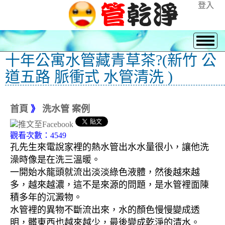
登入
十年公寓水管藏青草茶?(新竹 公
道五路 脈衝式 水管清洗 )
首頁
》
洗水管 案例
觀看次數：4549
孔先生來電說家裡的熱水管出水水量很小，讓他洗
澡時像是在洗三溫暖。
一開始水龍頭就流出淡淡綠色液體，然後越來越
多，越來越濃，這不是來源的問題，是水管裡面陳
積多年的沉澱物。
水管裡的異物不斷流出來，水的顏色慢慢變成透
明，髒東西也越來越少，最後變成乾淨的清水。