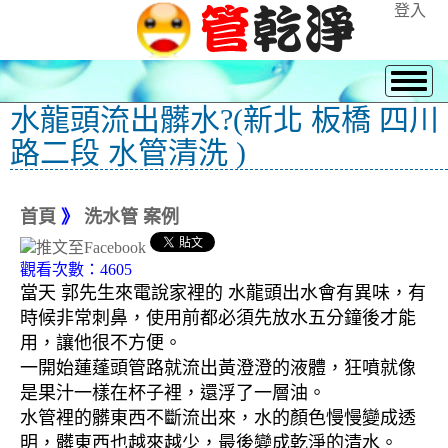
登入
水龍頭流出髒水?(新北 板橋 四川
路二段 水管清洗 )
首頁
》
洗水管 案例
觀看次數：4605
當天 郭先生來電說家裡的 水龍頭出水會有異味，有
時候非常刺鼻，使用前都必須先放水五分鐘後才能
用，讓他很不方便。
一開始蓮蓬頭管路就流出黃澄澄的液體，狂噴就像
是果汁一樣在杯子裡，還浮了一層油。
水管裡的髒東西不斷流出來，水的顏色慢慢變成透
明，髒東西也越來越少，最後變成乾淨的清水。