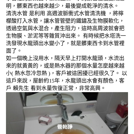
明，髒東西也越來越少，最後變成乾淨的清水。
清洗水管 是利用 高週波脈衝式水管清洗機 ，將檸
檬酸打入水管，讓水管管壁的鐵鏽及生物膜軟化，
透過空氣與水混合，產生阻力，這時高周波就會把
生物膜、淤泥等等雜質沖出來。 有時候把水塔洗一
洗發現水龍頭出水變小了，就是髒東西卡到水管裡
面了。
如一個晚上沒用水，隔天早上打開水龍頭，水流出
來的就黃黃的，或是熱水器的那個水量怎麼越來越
小( 熱水忽冷忽熱 )，客戶被這困擾已經很久了。 以
這戶來說，屋齡約15年，水龍頭出水會有顏色，客
戶 賴先生 看到水量恢復正常，非常高興。