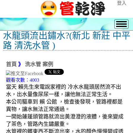
登入
水龍頭流出鏽水?(新北 新莊 中平
路 清洗水管 )
首頁
》
洗水管 案例
觀看次數：4003
當天 賴先生來電說家裡的 冷水水龍頭居然流不出
水，出水量像尿尿一樣，讓他無法正常生活。
本公司驅車到 賴 公館 ，檢查後發現，管路裡都是
異物，讓水無法正常通過。
一開始蓮蓬頭管路就流出黃澄澄的液體，後來變成
了茶色，管路內生鏽嚴重。
水管裡的髒東西不斷流出來，水的顏色慢慢變成透