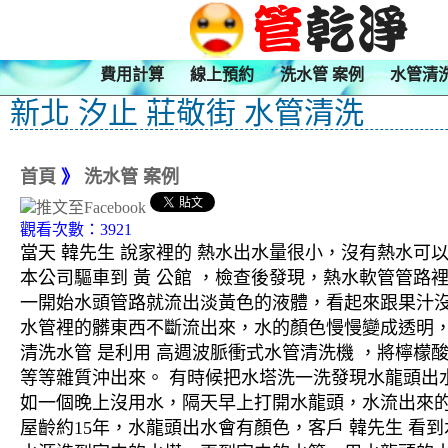
費用計算
線上預約
洗水管 案例
水管清
新北 汐止 莊敬街 水管清洗
首頁
》
洗水管 案例
觀看次數：3921
當天 韓先生 說家裡的 熱水出水量很小，沒有熱水可
本公司驅車到 黃 公館
，檢查後發現，熱水軟管管路裡
一開始水頭管路就流出淡黃色的液體，看起來跟果汁
水管裡的髒東西不斷流出來，水的顏色慢慢變成透明
清洗水管 是利用 高週波脈衝式水管清洗機 ，將檸
等等雜質沖出來。 有時候把水塔洗一洗發現水龍頭出
如一個晚上沒用水，隔天早上打開水龍頭，水流出來的
屋齡約15年，水龍頭出水會有顏色，客戶 韓先生 看