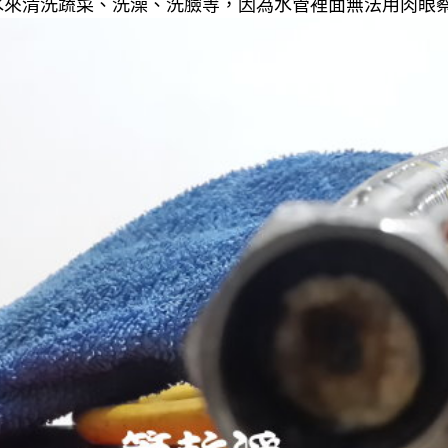
來清洗蔬菜、洗澡、洗臉等，因為水管裡面無法用肉眼察