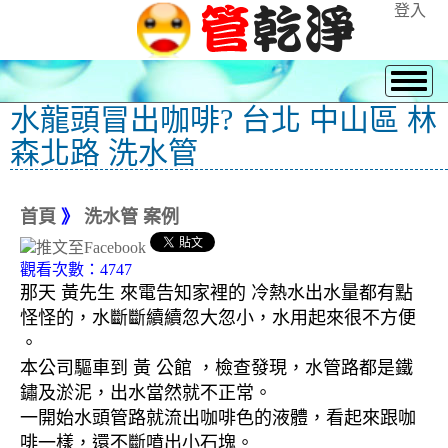
登入
水龍頭冒出咖啡? 台北 中山區 林
森北路 洗水管
首頁
》
洗水管 案例
觀看次數：4747
那天 黃先生 來電告知家裡的 冷熱水出水量都有點
怪怪的，水斷斷續續忽大忽小，水用起來很不方便
。
本公司驅車到 黃 公館 ，檢查發現，水管路都是鐵
鏽及淤泥，出水當然就不正常。
一開始水頭管路就流出咖啡色的液體，看起來跟咖
啡一樣，還不斷噴出小石塊。