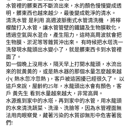
水管裡的髒東西不斷流出來，水的顏色慢慢變成透
明，髒東西也越來越少，最後變成乾淨的清水。
清洗水管 是利用 高週波脈衝式水管清洗機 ，將檸
檬酸打入水管，讓水管管壁的鐵鏽及生物膜軟化，
透過空氣與水混合，產生阻力，這時高周波就會把
生物膜、淤泥等等雜質沖出來。 有時候把水塔洗一
洗發現水龍頭出水變小了，就是髒東西卡到水管裡
面了。
如一個晚上沒用水，隔天早上打開水龍頭，水流出
來的就黃黃的，或是熱水器的那個水量怎麼越來越
小( 熱水忽冷忽熱 )，客戶被這困擾已經很久了。 以
這戶來說，屋齡約25年，水龍頭出水會有顏色，客
戶 黃先生 看到水量越來越大，非常高興。
水源進到家中的水塔，再到家中的水管，用水龍頭
的水來清洗蔬菜、洗澡、洗臉等，因為水管裡面無
法用肉眼察覺，藏著污染的水質卻無形中危害著我
們!