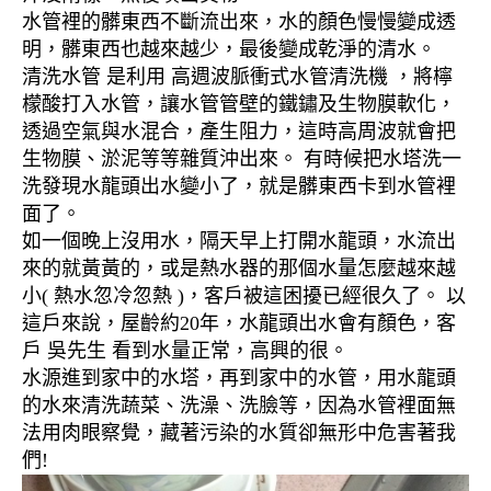
水管裡的髒東西不斷流出來，水的顏色慢慢變成透
明，髒東西也越來越少，最後變成乾淨的清水。
清洗水管 是利用 高週波脈衝式水管清洗機 ，將檸
檬酸打入水管，讓水管管壁的鐵鏽及生物膜軟化，
透過空氣與水混合，產生阻力，這時高周波就會把
生物膜、淤泥等等雜質沖出來。 有時候把水塔洗一
洗發現水龍頭出水變小了，就是髒東西卡到水管裡
面了。
如一個晚上沒用水，隔天早上打開水龍頭，水流出
來的就黃黃的，或是熱水器的那個水量怎麼越來越
小( 熱水忽冷忽熱 )，客戶被這困擾已經很久了。 以
這戶來說，屋齡約20年，水龍頭出水會有顏色，客
戶 吳先生 看到水量正常，高興的很。
水源進到家中的水塔，再到家中的水管，用水龍頭
的水來清洗蔬菜、洗澡、洗臉等，因為水管裡面無
法用肉眼察覺，藏著污染的水質卻無形中危害著我
們!