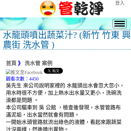
登入
水龍頭噴出蔬菜汁? (新竹 竹東 興
農街 洗水管 )
首頁
》
洗水管 案例
觀看次數：4450
吳先生 來公司說明家裡的 水龍頭出水會忽大忽小，
用水時很不方便，加上熱水出水量又更小，洗碗洗
澡都是問題 。
本公司驅車到 吳 公館 ，檢查後發現，水管管路布
滿泥垢，出水當然就會有問題。
一開始水頭管路就流出綠色的液體，看起來跟蔬菜
汁沒兩樣，然後噴出異物。