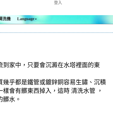
登入
清洗機
Language
流到家中，只要會沉澱在水塔裡面的東
質幾乎都是鐵管或鍍鋅銅容易生鏽、沉積
樣會有髒東西掉入，這時 清洗水管 ，
的髒水。